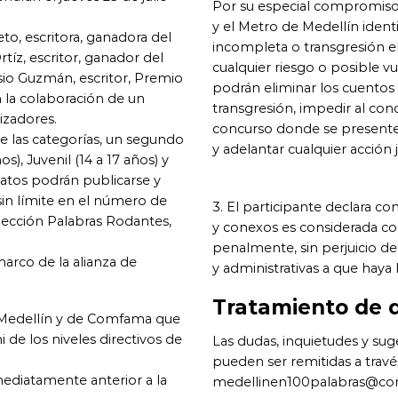
Por su especial compromiso
y el Metro de Medellín ident
to, escritora, ganadora del
incompleta o transgresión e
tíz, escritor, ganador del
cualquier riesgo o posible vu
sio Guzmán, escritor, Premio
podrán eliminar los cuentos
 la colaboración de un
transgresión, impedir al conc
izadores.
concurso donde se presente l
de las categorías, un segundo
y adelantar cualquier acción 
os), Juvenil (14 a 17 años) y
latos podrán publicarse y
sin límite en el número de
3. El participante declara co
olección Palabras Rodantes,
y conexos es considerada co
penalmente, sin perjuicio de
arco de la alianza de
y administrativas a que haya 
Tratamiento de 
e Medellín y de Comfama que
 de los niveles directivos de
Las dudas, inquietudes y su
pueden ser remitidas a travé
mediatamente anterior a la
medellinen100palabras@c