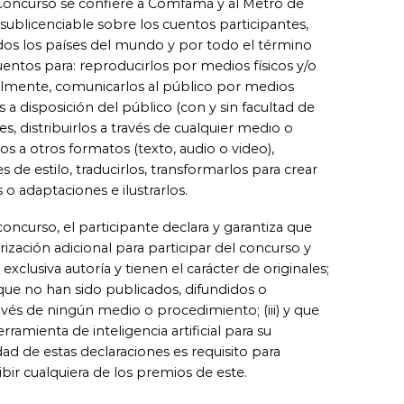
el Concurso se confiere a Comfama y al Metro de
 sublicenciable sobre los cuentos participantes,
dos los países del mundo y por todo el término
uentos para: reproducirlos por medios físicos y/o
talmente, comunicarlos al público por medios
s a disposición del público (con y sin facultad de
s, distribuirlos a través de cualquier medio o
s a otros formatos (texto, audio o video),
es de estilo, traducirlos, transformarlos para crear
o adaptaciones e ilustrarlos.
 concurso, el participante declara y garantiza que
zación adicional para participar del concurso y
exclusiva autoría y tienen el carácter de originales;
lo que no han sido publicados, difundidos o
vés de ningún medio o procedimiento; (iii) y que
rramienta de inteligencia artificial para su
idad de estas declaraciones es requisito para
ibir cualquiera de los premios de este.