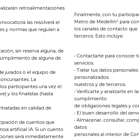
realizarán retroalimentaciones
Finalmente, con tu participa
Metro de Medellín² para con
onvocatoria las resolverá el
los canales de contacto que
ales y normas que regulan a
terceros. Esto incluye:
tación, sin reserva alguna, de
• Contactarte para conocer t
incumplimiento de alguna de
servicios.
• Tratar tus datos personales
de jurados o el equipo de
personalizados
concursantes. La
nuestros y de terceros.
os participantes una vez el
• Verificarte y analizarte en 
) y los finalistas (hasta
cumplimiento
de obligaciones legales y con
ntratadas en calidad de
• El buen desarrollo del serv
• Almacenar, consultar, compart
cipación de cuentos que
datos
ia artificial IA. Si un cuento
personales al interior de Co
diciones será inmediatamente