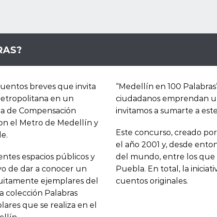
RAS?
uentos breves que invita
“Medellín en 100 Palabras”
 Metropolitana en un
ciudadanos emprendan un vi
Caja de Compensación
invitamos a sumarte a este 
on el Metro de Medellín y
Este concurso, creado por
le.
el año 2001 y, desde ento
entes espacios públicos y
del mundo, entre los que 
ivo de dar a conocer un
Puebla. En total, la inicia
tuitamente ejemplares del
cuentos originales.
la colección Palabras
lares que se realiza en el