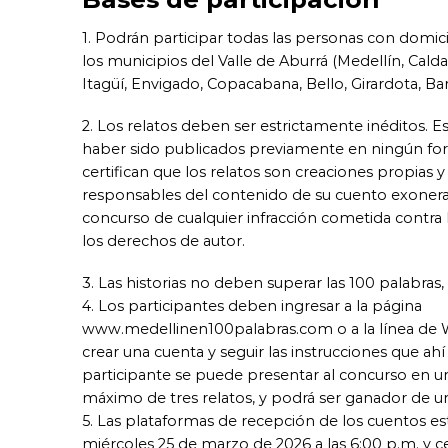
1. Podrán participar todas las personas con domici
los municipios del Valle de Aburrá (Medellín, Caldas
Itagüí, Envigado, Copacabana, Bello, Girardota, Ba
2. Los relatos deben ser estrictamente inéditos. E
haber sido publicados previamente en ningún fo
certifican que los relatos son creaciones propias y
responsables del contenido de su cuento exonera
concurso de cualquier infracción cometida contra 
los derechos de autor.
3. Las historias no deben superar las 100 palabras, s
4. Los participantes deben ingresar a la página
www.medellinen100palabras.com o a la línea d
crear una cuenta y seguir las instrucciones que ahí
participante se puede presentar al concurso en un
máximo de tres relatos, y podrá ser ganador de u
5. Las plataformas de recepción de los cuentos esta
miércoles 25 de marzo de 2026 a las 6:00 p.m. y cer