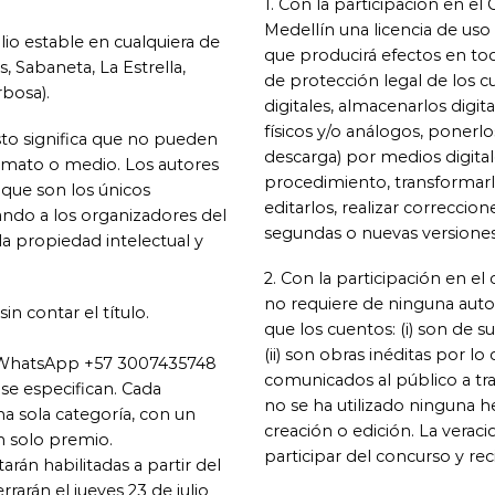
1. Con la participación en 
Medellín una licencia de uso
lio estable en cualquiera de
que producirá efectos en to
, Sabaneta, La Estrella,
de protección legal de los c
rbosa).
digitales, almacenarlos digi
físicos y/o análogos, ponerlo
sto significa que no pueden
descarga) por medios digitale
rmato o medio. Los autores
procedimiento, transformarlo
 que son los únicos
editarlos, realizar correccion
ndo a los organizadores del
segundas o nuevas versiones 
la propiedad intelectual y
2. Con la participación en el
no requiere de ninguna autori
in contar el título.
que los cuentos: (i) son de su 
(ii) son obras inéditas por 
e WhatsApp +57 3007435748
comunicados al público a tra
 se especifican. Cada
no se ha utilizado ninguna he
a sola categoría, con un
creación o edición. La verac
n solo premio.
participar del concurso y rec
rán habilitadas a partir del
rarán el jueves 23 de julio